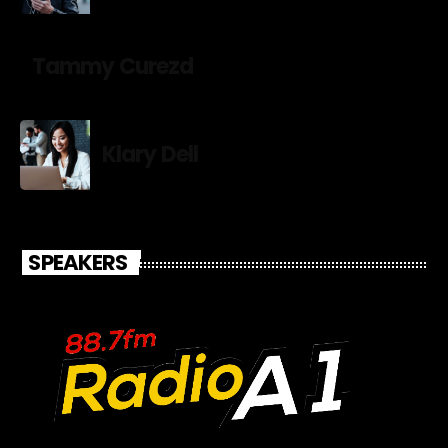
Tammy Curezd
Klary Dell
SPEAKERS