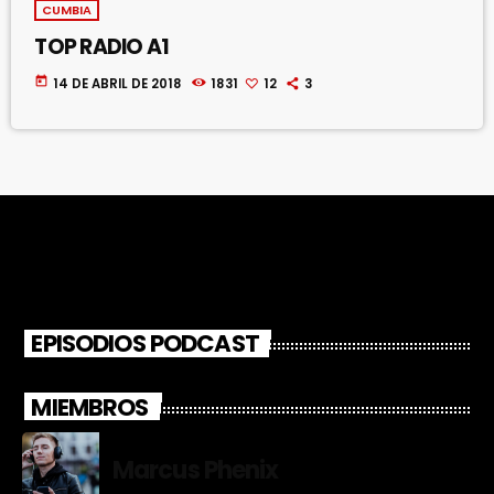
CUMBIA
TOP RADIO A1
today
14 DE ABRIL DE 2018
1831
12
3
EPISODIOS PODCAST
MIEMBROS
Marcus Phenix