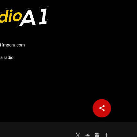
1fmperu.com
a radio
share
email
12