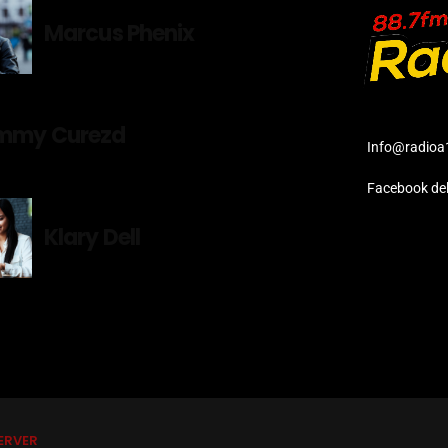
Marcus Phenix
mmy Curezd
Info@radioa
Facebook del
Klary Dell
ERVER