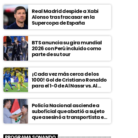
Real Madrid despide a Xabi
Alonso tras fracasar en la
Supercopa de España
BTS anuncia su gira mundial
2026 con Perú incluido como
parte de su tour
¡Cada vez más cerca de los
1000! Gol de Cristiano Ronaldo
para el 1-0 de Al Nassr vs. Al
Hilal
Policía Nacional asciende a
suboficial que abatió a sujeto
que asesinó a transportista en
Comas
PROGRAMA SONANDO