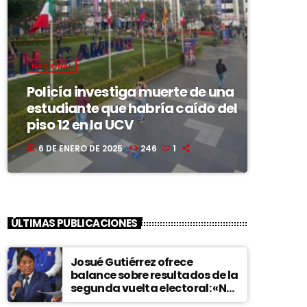
NACIONAL
Policía investiga muerte de una
estudiante que habría caído del
piso 12 en la UCV
6 DE ENERO DE 2025
246
1
today
ÚLTIMAS PUBLICACIONES
Josué Gutiérrez ofrece
balance sobre resultados de la
segunda vuelta electoral: «No
existe fraude»