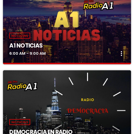
NOTICIAS
A1 NOTICIAS
more_vert
6:00 AM - 9:00 AM
A1 NOTICIAS
close
con richay yactayo
Noticias
NOTICIAS
DEMOCRACIA EN RADIO