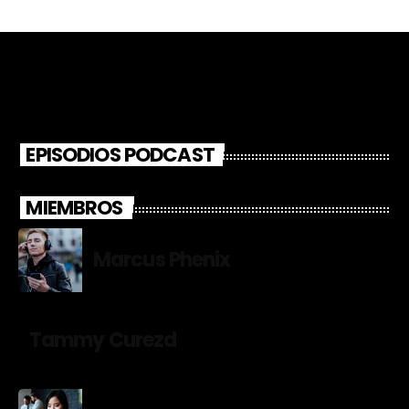
EPISODIOS PODCAST
MIEMBROS
Marcus Phenix
Tammy Curezd