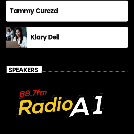
Tammy Curezd
Klary Dell
SPEAKERS