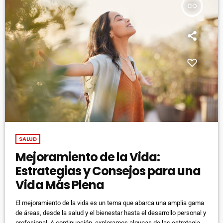
insert_link
SALUD
Mejoramiento de la Vida:
Estrategias y Consejos para una
Vida Más Plena
El mejoramiento de la vida es un tema que abarca una amplia gama
de áreas, desde la salud y el bienestar hasta el desarrollo personal y
profesional. A continuación, exploramos algunas de las estrategias