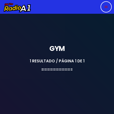
menu
GYM
1 RESULTADO / PÁGINA 1 DE 1