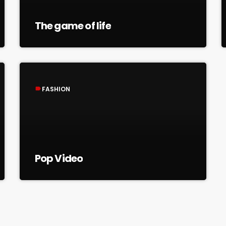
The game of life
FASHION
label
Pop Video