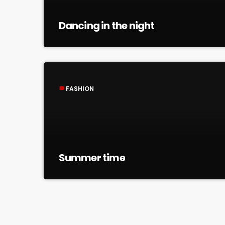
Dancing in the night
FASHION
label
Summer time