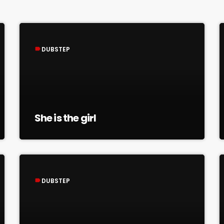
DUBSTEP
label
She is the girl
DUBSTEP
label