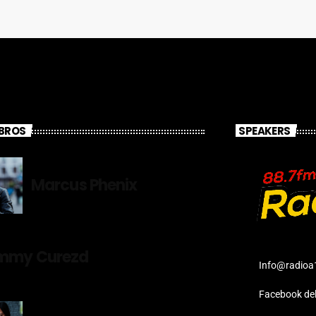
BROS
SPEAKERS
Marcus Phenix
mmy Curezd
Info@radioa
Facebook del