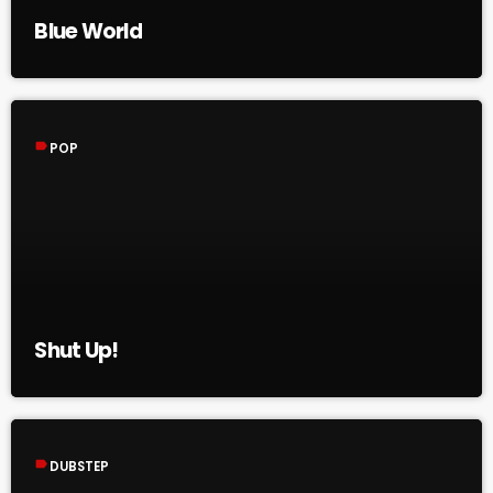
Blue World
label
POP
Shut Up!
label
DUBSTEP