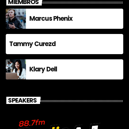
MIEMBROS
Marcus Phenix
Tammy Curezd
Klary Dell
SPEAKERS